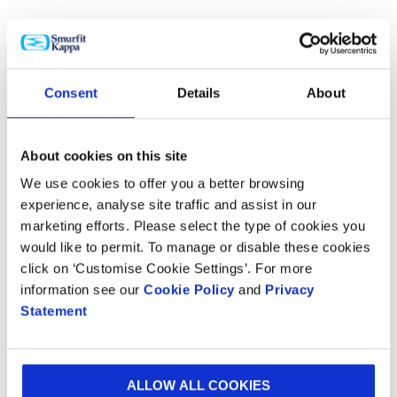
Innobook
Innobook es una base de datos única
con los últimos diseños de
Consent
Details
About
empaques provenientes de la
contribución de más de 1.000
About cookies on this site
diseñadores en 36 países.
We use cookies to offer you a better browsing
DESCUBRE MÁS
experience, analyse site traffic and assist in our
marketing efforts. Please select the type of cookies you
would like to permit. To manage or disable these cookies
click on ‘Customise Cookie Settings’. For more
Store Visualizer
information see our
Cookie Policy
and
Privacy
Statement
Store Visualizer nos brinda un nuevo
tipo de realismo en sus prototipos
de empaques ya que los pone en un
lugar simulado en tiempo real al
ALLOW ALL COOKIES