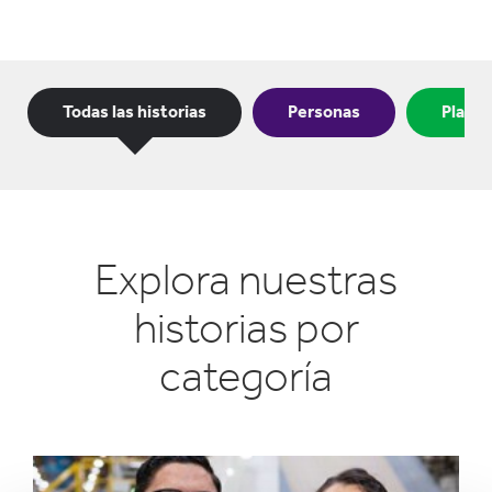
Main
Todas las historias
Personas
Plane
Category
Explora nuestras
historias por
categoría