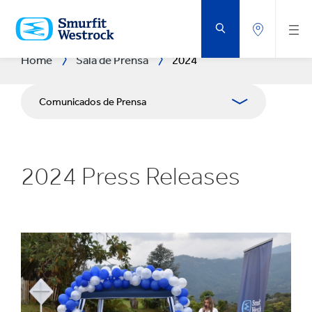
SALTAR
AL
CONTENIDO
PRINCIPAL
Home
Sala de Prensa
2024
Comunicados de Prensa
Publicaciones
2024 Press Releases
Relaciones con Prensa
Blog