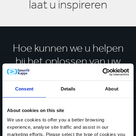
laat u inspireren
Hoe kunnen we u helpen
bij het oplossen van uw
bedrijfsproblemen?
Consent
Details
About
Neem vandaag nog contact op
* Verplichte velden
About cookies on this site
We use cookies to offer you a better browsing
JE NAAM*
experience, analyse site traffic and assist in our
marketing efforts. Please select the type of cookies you