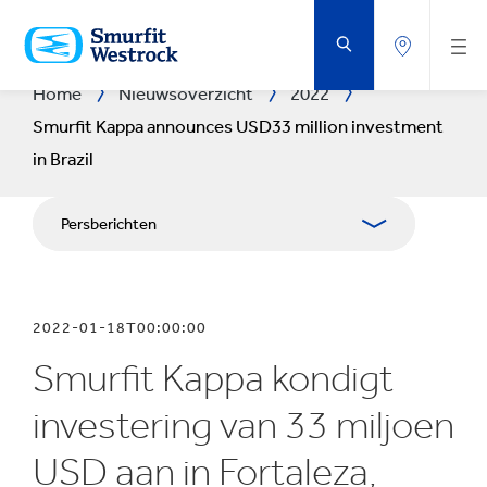
DOORGAAN
NAAR
DE
BELANGRIJKSTE
INHOUD
Home
Nieuwsoverzicht
2022
Smurfit Kappa announces USD33 million investment
in Brazil
Persberichten
Publicaties
2022-01-18T00:00:00
Mediabetrekkingen
Smurfit Kappa kondigt
Blog
investering van 33 miljoen
USD aan in Fortaleza,