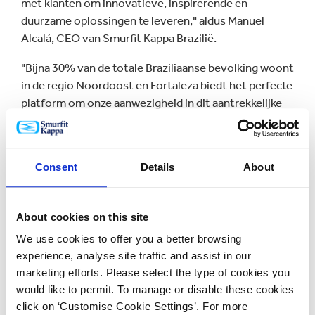
met klanten om innovatieve, inspirerende en
duurzame oplossingen te leveren," aldus Manuel
Alcalá, CEO van Smurfit Kappa Brazilië.
"Bijna 30% van de totale Braziliaanse bevolking woont
in de regio Noordoost en Fortaleza biedt het perfecte
platform om onze aanwezigheid in dit aantrekkelijke
en snelgroeiende deel van het land te versterken,"
aldus Laurent Sellier, CEO van Smurfit Kappa the
Americas.
Consent
Details
About
"Brazilië is een essentiële markt voor Smurfit Kappa
en we zijn verheugd om aanzienlijke middelen van het
About cookies on this site
wereldwijde investeringsplan van het bedrijf te
besteden aan de uitbreiding van onze aanwezigheid in
We use cookies to offer you a better browsing
het Noordoosten. Het is een duidelijk bewijs van
experience, analyse site traffic and assist in our
Smurfit Kappa's toewijding aan deze markt."
marketing efforts. Please select the type of cookies you
would like to permit. To manage or disable these cookies
click on ‘Customise Cookie Settings’. For more