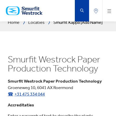
DOORGAAN
NAAR
DE
BELANGRIJKSTE
INHOUD
Home
Locaties
Smurfit Kappa [Add Name]
Smurfit Westrock Paper
Production Technology
Smurfit Westrock Paper Production Technology
Groeneweg 10, 6041 AX Roermond
+31 475 334 044
Accreditaties
Enter a paragrph of text to describe the plants