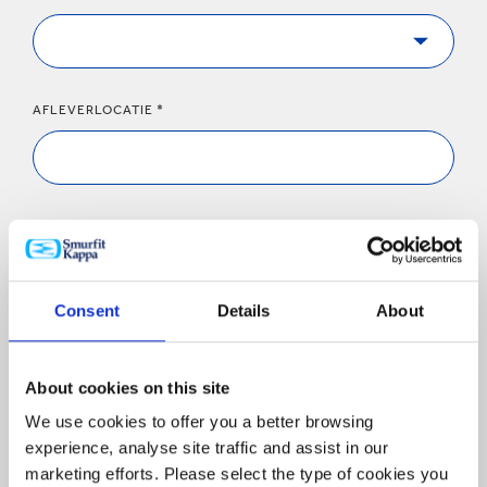
AFLEVERLOCATIE *
TYPE (GOLF)KARTON
Consent
Details
About
BENODIGDE HOEVEELHEID *
About cookies on this site
We use cookies to offer you a better browsing
Onze minimale ordergrootte bedraagt 50 stuks
experience, analyse site traffic and assist in our
marketing efforts. Please select the type of cookies you
Land *