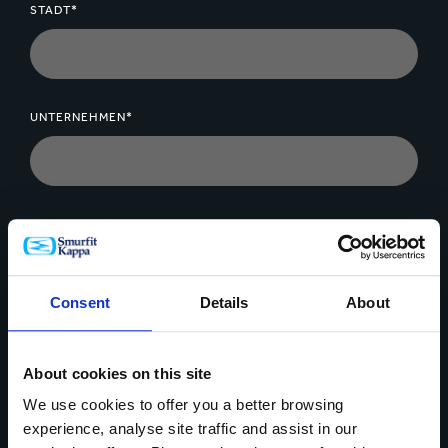
Arbeitskomfort und Produktivitätsgewinn. Mit ihrer
STADT*
Hilfe können Hersteller das Aussehen und die
Ergonomie ihrer
Bag-in-Box®-
Produkte verbessern.
UNTERNEHMEN*
NACHRICHT*
Consent
Details
About
About cookies on this site
Daten Upload
We use cookies to offer you a better browsing
experience, analyse site traffic and assist in our