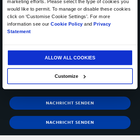
marketing efforts. Please select the type of cookies you
would like to permit. To manage or disable these cookies
Bis zu 5Dateien können hochgeladen werden. Maximal (5MB)
click on ‘Customise Cookie Settings’. For more
pro Datei
information see our
Cookie Policy
and
Privacy
Statement
Ja, ich möchte Updates von Smurfit Kappa erhalten und
akzeptiere den Inhalt der
Datenschutzerklärung
.
Sie können sich jederzeit über den Abmeldelink in der
ALLOW ALL COOKIES
Kommunikations-E-Mail abmelden.Sie haben jederzeit das
Recht, der Verarbeitung Ihrer personenbezogenen Daten zu
Customize
Direktmarketingzwecken zu widersprechen,
indem Sie sich an
uns wenden