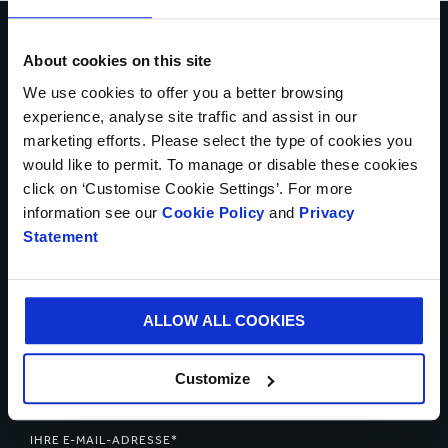
Kontaktieren Sie uns
About cookies on this site
* Pflichtfelder
We use cookies to offer you a better browsing
experience, analyse site traffic and assist in our
IHR NAME*
marketing efforts. Please select the type of cookies you
would like to permit. To manage or disable these cookies
click on ‘Customise Cookie Settings’. For more
information see our
Cookie Policy
and
Privacy
LAND*
Statement
ALLOW ALL COOKIES
TELEFONNUMMER
Customize
IHRE E-MAIL-ADRESSE*