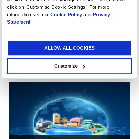
SERVICES FÜR SIE ENTWICKELT
click on ‘Customise Cookie Settings’. For more
Services und
information see our
Cookie Policy
and
Privacy
Statement
Verpackungslösungen,
die Ihr Geschäft
ALLOW ALL COOKIES
verbessern
Customize