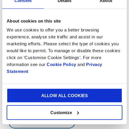
Consent
Details
About
die Basis für kontinuierliche Innovationen,
einheitliche Effizienzsteigerungen und
Optimierungen, die am Markt einzigartig sind. Unser
About cookies on this site
Ansatz verschafft Ihnen als Kunde
Wettbewerbsvorteile durch zweckmäßige und
We use cookies to offer you a better browsing
innovative Verpackungslösungen.
experience, analyse site traffic and assist in our
marketing efforts. Please select the type of cookies you
would like to permit. To manage or disable these cookies
click on ‘Customise Cookie Settings’. For more
Möchten Sie mehr erfahren?
information see our
Cookie Policy
and
Privacy
Statement
Wir würden uns freuen, von Ihnen zu hören,
unabhängig davon, ob Sie an einem Besuch eines
unserer Experience Centres interessiert sind, um
Anregungen zu erhalten, oder ein kurzes Gespräch mit
ALLOW ALL COOKIES
einem unserer Experten wünschen.
Customize
KONTAKT AUFNEHMEN