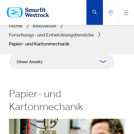
ZUM
HAUPTINHALT
SPRINGEN
Home
Innovation
Forschungs- und Entwicklungsbereiche
Papier- und Kartonmechanik
Unser Ansatz
F&E-Bereiche
Papier- und
F&E Centres
Kartonmechanik
Experience Centres
Tools & Systeme