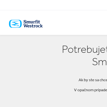
PREJSŤ
NA
HLAVNÝ
OBSAH
Potrebujet
Sme
Ak by ste sa chce
V opačnom prípade 