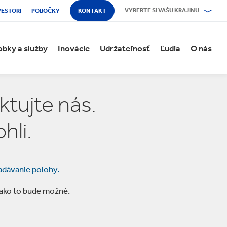
VYBERTE SI VAŠU KRAJINU
VESTORI
POBOČKY
KONTAKT
obky a služby
Inovácie
Udržateľnosť
Ľudia
O nás
ktujte nás.
hli.
adávanie polohy.
 ako to bude možné.