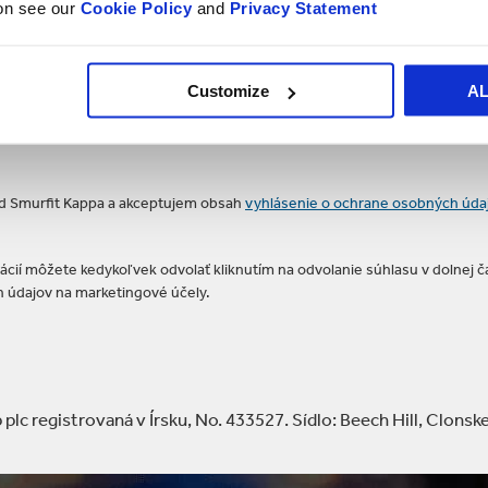
ion see our
Cookie Policy
and
Privacy Statement
Customize
A
 od Smurfit Kappa a akceptujem obsah
vyhlásenie o ochrane osobných úda
ácií môžete kedykoľvek odvolať kliknutím na odvolanie súhlasu v dolnej 
 údajov na marketingové účely.
lc registrovaná v Írsku, No. 433527. Sídlo: Beech Hill, Clonske