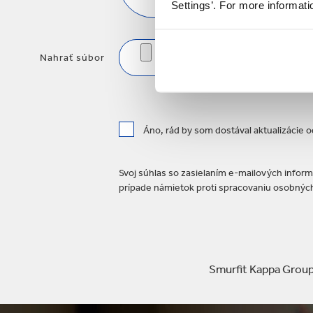
Settings’. For more informat
Nahrať súbor
Áno, rád by som dostával aktualizácie
Svoj súhlas so zasielaním e-mailových inform
prípade námietok proti spracovaniu osobných
Smurfit Kappa Group p