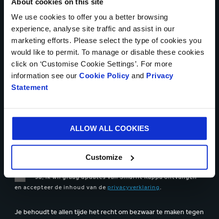
About cookies on this site
BERICHT*
We use cookies to offer you a better browsing
experience, analyse site traffic and assist in our
marketing efforts. Please select the type of cookies you
would like to permit. To manage or disable these cookies
click on ‘Customise Cookie Settings’. For more
information see our
Cookie Policy
and
Privacy
Statement
Bestandsupload
ALLOW ALL COOKIES
Je kunt maximaal 5 bestanden uploaden. Max (5 Mb) per
bestand
Customize
Ja, ik wil graag updates van Smurfit Kappa ontvangen
en accepteer de inhoud van de
privacyverklaring
.
Je behoudt te allen tijde het recht om bezwaar te maken tegen