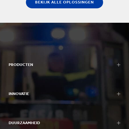
BEKIJK ALLE OPLOSSINGEN
PRODUCTEN
Verpakkingen
Bag-in-Box verpakkingen
INNOVATIE
Displays
Verpakkingsmachines
Onze benadering van innovatie
Containerboard
R&D gebieden
Papier & karton
DUURZAAMHEID
R&D centra
Recycling