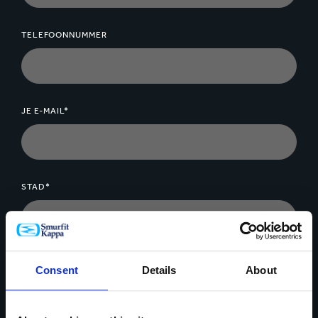
mogelijke nieuwe wetgeving. Deze verpakkingen
komen namelijk niet alleen tegemoet aan de hoge
TELEFOONNUMMER
verwachtingen van consumenten, maar zijn ook
eenvoudig te recyclen.
JE E-MAIL*
STAD*
BEDRIJF*
Consent
Details
About