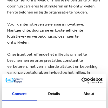
werkwijzen ontwikkeld om hen te helpen uit te blinken
door hun carrières te stimuleren en te ontwikkelen,
hen te belonen en bij de organisatie te houden.
Voor klanten streven we ernaar innovatieve,
klantgerichte, duurzame en kostenefficiënte
logistieke- en verpakkingsoplossingen te
ontwikkelen.
Onze inzet betreffende het milieu is om het te
beschermen en onze prestaties constant te
verbeteren, met verminderde uitstoot en beperking
van onze voetafdruk en invloed op het milieu. In
landen waar we actief zijn stellen we onszelf
doelstellingen voor de beste werkwijzen om lokale
gemeenschappen te helpen voordeel te halen uit onze
Consent
Details
About
aanwezigheid.