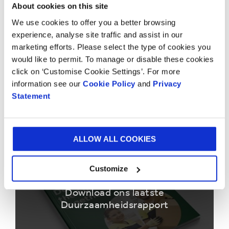
Tezamen zijn al deze waarden leidend voor ons succes
About cookies on this site
en bepalen ze wie we zijn. Deze normen en waarden
We use cookies to offer you a better browsing
voor uitmuntendheid hebben bewezen de beste
experience, analyse site traffic and assist in our
prestaties te leveren voor onze klanten en de beste
marketing efforts. Please select the type of cookies you
resultaten voor al onze belanghebbenden.
would like to permit. To manage or disable these cookies
click on ‘Customise Cookie Settings’. For more
information see our
Cookie Policy
and
Privacy
Download ons laatste Jaarverslag
Statement
ALLOW ALL COOKIES
Customize
Download ons laatste
Duurzaamheidsrapport