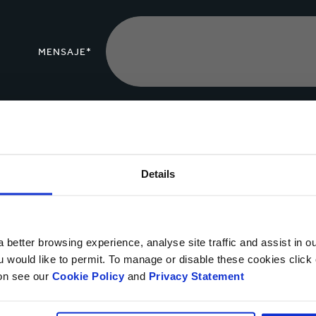
MENSAJE*
Cargar archivo
Details
Sí, deseo recibir información actualizada de Smurfit Ka
privacidad.
 better browsing experience, analyse site traffic and assist in o
Puedes darte de baja en cualquier momento utilizando el vínculo que a
ou would like to permit. To manage or disable these cookies clic
objetar, en cualquier momento, sobre el procesamiento y tratamiento 
ion see our
Cookie Policy
and
Privacy Statement
contactándonos
.