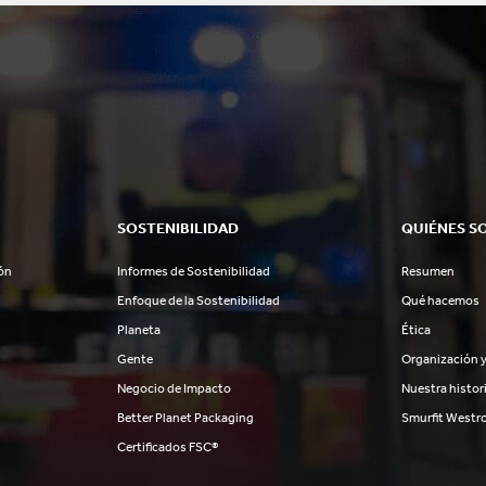
SOSTENIBILIDAD
QUIÉNES S
ón
Informes de Sostenibilidad
Resumen
Enfoque de la Sostenibilidad
Qué hacemos
Planeta
Ética
Gente
Organización y
Negocio de Impacto
Nuestra histor
Better Planet Packaging
Smurfit Westr
Certificados FSC®