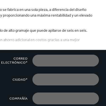
velocidad en todo el mundo.
plástico
Tabaco
e fabrica en una sola pieza, a diferencia del diseño
l y proporcionando una máxima rentabilidad y un elevado
o de alto gramaje que puede apilarse de seis en seis.
un ahorro adicional en costos gracias a una mejor
ás ágil.
na mezcla de flexografía en los tres laterales y una
CORREO
ELECTRÓNICO*
figuración y la capacidad de cambiar la parte frontal del
modelos de producto.
CIUDAD*
COMPAÑÍA