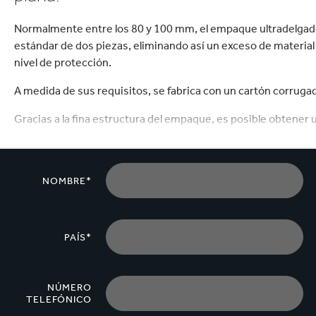
Commerce
Productos de caucho y 
Normalmente entre los 80 y 100 mm, el empaque ultradelgado s
estándar de dos piezas, eliminando así un exceso de materia
nivel de protección.
A medida de sus requisitos, se fabrica con un cartón corrugad
Gracias a la fina estructura del empaque, es posible obtener 
utilización del espacio de almacenamiento y a un transporte m
Se puede conseguir una impresión de alta calidad a través de u
etiqueta en offset en el panel frontal.
NOMBRE*
Este método ofrece la ventaja de unos reducidos costos de con
empaque para promociones o para diferenciar los distintos 
PAÍS*
NÚMERO
TELEFÓNICO