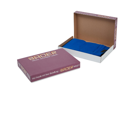
almacenamiento. Son de rápido y fácil ensamble debido
a su diseño de tapa abatible con solapas simples. Como
las cajas tipo pizza entrelazan sus solapas para el
cierre, solo se requiere un sello de seguridad para
proteger el contenido durante la entrega final. También
se pueden agregar accesorios o amortiguadores
adicionales en papel para mantener los productos más
seguros dentro del paquete.
Nuestras cajas tipo pizza para envíos por eCommerce,
cuentan con certificación FSC®, son
100% reciclables
y
están hechas a partir de un recurso
renovable
. Son una
excelente opción para los consumidores, ya que
pueden reciclarse en el sistema habitual de reciclaje de
cartón.
Estas cajas se fabrican a la medida de tus necesidades
y con varios acabados de impresión, se pueden
imprimir tanto en el interior como en el exterior, para
incluir instrucciones de manipulación, información