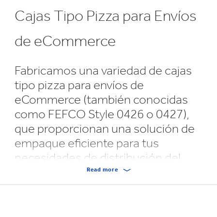
Cajas Tipo Pizza para Envíos
de eCommerce
Fabricamos una variedad de cajas
tipo pizza para envíos de
eCommerce (también conocidas
como FEFCO Style 0426 o 0427),
que proporcionan una solución de
empaque eficiente para tus
necesidades de distribución del
canal online, eCommerce.
Read more
Las cajas tipo pizza para envíos de eCommerce se
suministran en paquetes planos, lo que facilita su