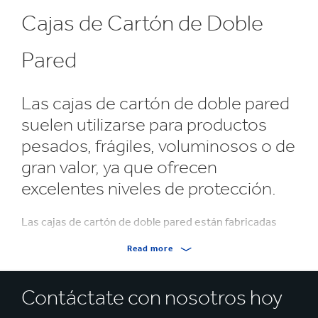
Cajas de Cartón de Doble
Pared
Las cajas de cartón de doble pared
suelen utilizarse para productos
pesados, frágiles, voluminosos o de
gran valor, ya que ofrecen
excelentes niveles de protección.
Las cajas de cartón de doble pared están fabricadas
con dos capas de flauta entre tres capas de cartón liner.
Read more
Esta construcción de 5 capas aumenta la resistencia, la
estabilidad y los niveles de aislamiento de su empaque.
Contáctate con nosotros hoy
Todas nuestras cajas de cartón de doble pared están