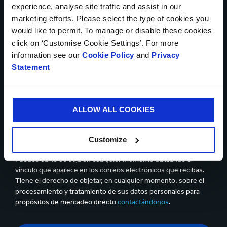
experience, analyse site traffic and assist in our
marketing efforts. Please select the type of cookies you
would like to permit. To manage or disable these cookies
Cargar archivo
click on ‘Customise Cookie Settings’. For more
information see our
Cookie Policy
and
Privacy
Statement
Se pueden cargar hasta 5 de archivos. Máximo (5Mb) por
archivo
ALLOW ALL COOKIES
Sí, deseo recibir información actualizada de Smurfit
Kappa y acepto el contenido de la
declaración de privacidad.
Customize
Puedes darte de baja en cualquier momento utilizando el
vínculo que aparece en los correos electrónicos que recibas.
Tiene el derecho de objetar, en cualquier momento, sobre el
procesamiento y tratamiento de sus datos personales para
propósitos de mercadeo directo
contactándonos
.