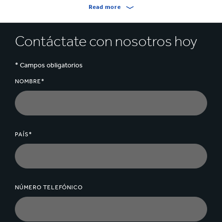
con fibras recicladas seleccionadas.
Read more
Durante su producción se le añade más almidón para
Contáctate con nosotros hoy
garantizar unas mayores propiedades de resistencia.
* Campos obligatorios
NOMBRE*
PAÍS*
NÚMERO TELEFÓNICO