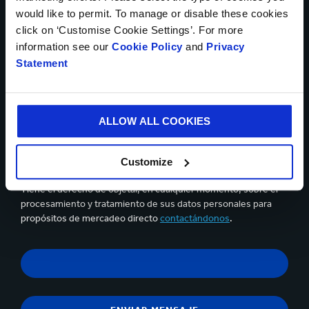
would like to permit. To manage or disable these cookies
click on ‘Customise Cookie Settings’. For more
information see our
Cookie Policy
and
Privacy
Statement
Se pueden cargar hasta 5 de archivos. Máximo (5Mb) por
archivo
Sí, deseo recibir información actualizada de Smurfit
ALLOW ALL COOKIES
Kappa y acepto el contenido de la
declaración de privacidad.
Puedes darte de baja en cualquier momento utilizando el
Customize
vínculo que aparece en los correos electrónicos que recibas.
Tiene el derecho de objetar, en cualquier momento, sobre el
procesamiento y tratamiento de sus datos personales para
propósitos de mercadeo directo
contactándonos
.