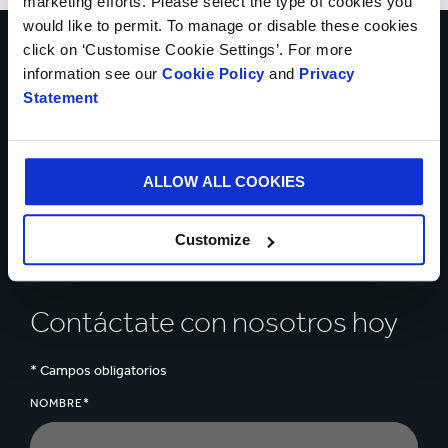
marketing efforts. Please select the type of cookies you
would like to permit. To manage or disable these cookies
click on ‘Customise Cookie Settings’. For more
Habla con nuestros
information see our
Cookie Policy
and
Privacy
Statement
expertos sobre cómo
podemos ayudarte a
ALLOW ALL COOKIES
resolver los retos de tu
Customize
negocio
Contáctate con nosotros hoy
* Campos obligatorios
NOMBRE*