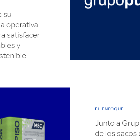
a su
a operativa.
a satisfacer
bles y
tenible.
EL ENFOQUE
Junto a Gru
de los sacos