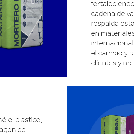
fortaleciendo
cadena de va
respalda esta
en materiale
internacional
el cambio y d
clientes y m
ó el plástico,
magen de