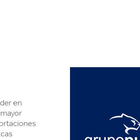
Commerce
Productos de caucho y 
der en
 mayor
portaciones
icas