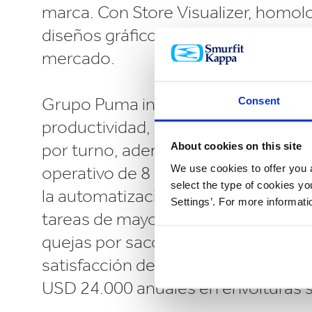
marca. Con Store Visualizer, homo
diseños gráficos, destacando la iden
mercado.
Grupo Puma incrementó un 40% s
Consent
productividad, pasando de 90 a 130
por turno, además de liberar al per
About cookies on this site
We use cookies to offer you a
operativo de 8 a 3 personas por tur
select the type of cookies y
la automatización, permitiéndoles d
Settings’. For more informat
tareas de mayor valor. A su vez red
quejas por sacos rotos, mejorando 
satisfacción del cliente, y se ahorr
USD 24.000 anuales en envolturas s