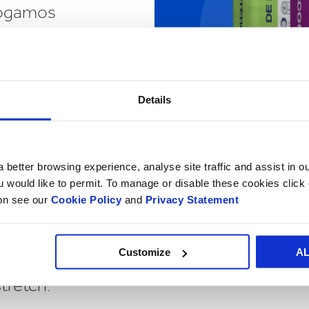
logamos
tidad en el
u
Details
 toneladas
sonal
 better browsing experience, analyse site traffic and assist in o
no gracias a
ou would like to permit. To manage or disable these cookies clic
esarrollar
ion see our
Cookie Policy
and
Privacy Statement
ucción de
la
Customize
A
aron más de
tretch.