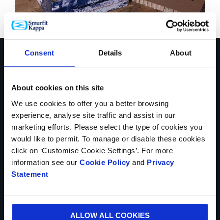
Consent
Details
About
Habla con nuestros
expertos sobre cómo
About cookies on this site
We use cookies to offer you a better browsing
podemos ayudarte a
experience, analyse site traffic and assist in our
marketing efforts. Please select the type of cookies you
resolver los retos de tu
would like to permit. To manage or disable these cookies
click on ‘Customise Cookie Settings’. For more
negocio
information see our
Cookie Policy
and
Privacy
Statement
Contáctate con nosotros hoy
* Campos obligatorios
ALLOW ALL COOKIES