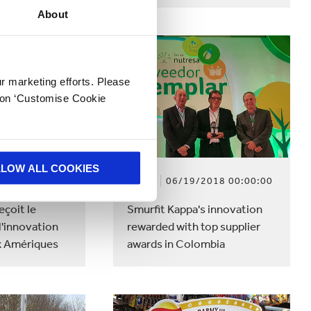
About
ur marketing efforts. Please
k on ‘Customise Cookie
LLOW ALL COOKIES
019 00:00:00
NEWS
06/19/2018 00:00:00
eçoit le
Smurfit Kappa's innovation
l'innovation
rewarded with top supplier
ux Amériques
awards in Colombia