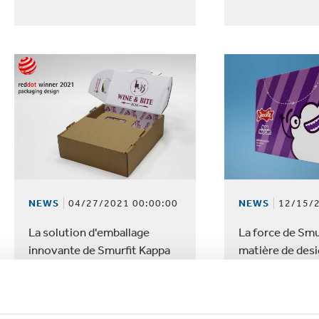
NEWS
04/27/2021 00:00:00
NEWS
12/15/2
La solution d'emballage
La force de Smu
innovante de Smurfit Kappa
matière de des
Brésil remporte le prestigieux
conduit au succ
prix « Red Dot Design Award »