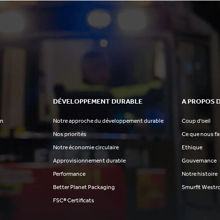
DÉVELOPPEMENT DURABLE
A PROPOS 
on
Notre approche du développement durable
Coup d'oeil
Nos priorités
Ce que nous f
Notre économie circulaire
Ethique
Approvisionnement durable
Gouvernance
Performance
Notre histoire
Better Planet Packaging
Smurfit Westr
FSC® Certificats