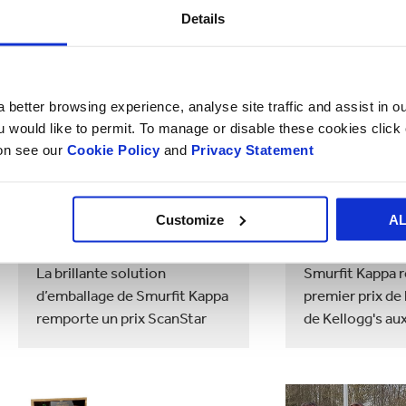
Details
 better browsing experience, analyse site traffic and assist in o
ou would like to permit. To manage or disable these cookies clic
ion see our
Cookie Policy
and
Privacy Statement
Customize
A
NEWS
08/27/2019 00:00:00
NEWS
05/30/2
La brillante solution
Smurfit Kappa r
d’emballage de Smurfit Kappa
premier prix de 
remporte un prix ScanStar
de Kellogg's a