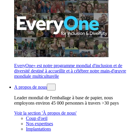
EveryOne» est notre programme mondial d'inclusion et de
diversité destiné à accueillir et à célébrer notre main-d'œuvre
mondiale multiculturelle
A propos de nous
Leader mondial de l'emballage à base de papier, nous
employons environ 45 000 personnes à travers >30 pays
Voir la section 'À propos de nous'
Coup d'oeil
Nos expertises
Implantations