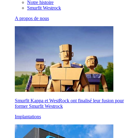
Notre histoire
Smurfit Westrock
A propos de nous
Smurfit Kappa et WestRock ont finalisé leur fusion pour
former Smurfit Westrock
Implantations