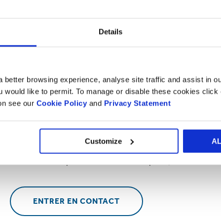
Comment en bénéficierez-vous ?
Details
L’impression est un facteur essentiel de l’emballage et a un
perception, qui ont des conséquences sur les ventes. Alors q
impression de mauvaise qualité peut dégrader la valeur de l
 better browsing experience, analyse site traffic and assist in o
de plus en plus important que l'emballage secondaire corresp
ou would like to permit. To manage or disable these cookies clic
ion see our
Cookie Policy
and
Privacy Statement
Vous souhaitez en savoir plus ?
Customize
A
Que ce soit pour une visite dans l’un de nos Centres d’inno
conversation rapide avec l’un de nos experts, nous aimerion
ENTRER EN CONTACT