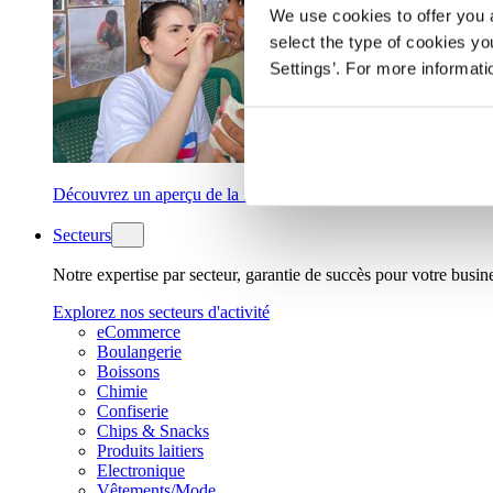
We use cookies to offer you a
select the type of cookies y
Settings’. For more informat
Découvrez un aperçu de la façon dont nous construisons un av
Secteurs
Notre expertise par secteur, garantie de succès pour votre busin
Explorez nos secteurs d'activité
eCommerce
Boulangerie
Boissons
Chimie
Confiserie
Chips & Snacks
Produits laitiers
Electronique
Vêtements/Mode