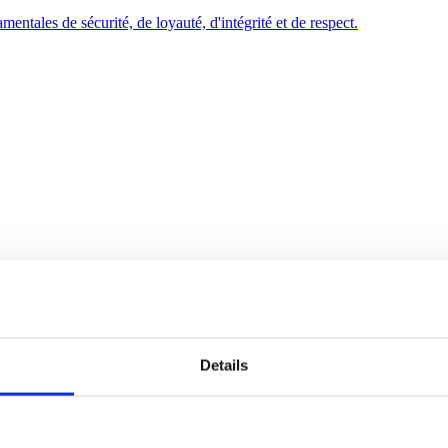
entales de sécurité, de loyauté, d'intégrité et de respect.
anète plus verte et plus bleue.
Details