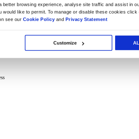
 better browsing experience, analyse site traffic and assist in o
ou would like to permit. To manage or disable these cookies clic
ion see our
Cookie Policy
and
Privacy Statement
Customize
A
enir durable dans nos communautés.
ess