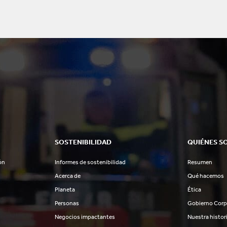
SOSTENIBILIDAD
QUIÉNES S
ón
Informes de sostenibilidad
Resumen
Acerca de
Qué hacemos
Planeta
Ética
Personas
Gobierno Corp
Negocios impactantes
Nuestra histor