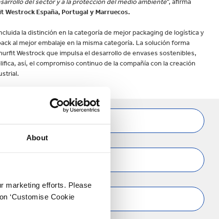
sarrollo del sector y a la protección del medio ambiente
”, afirma
it Westrock España, Portugal y Marruecos.
luida la distinción en la categoría de mejor packaging de logística y
pack al mejor embalaje en la misma categoría. La solución forma
Smurfit Westrock que impulsa el desarrollo de envases sostenibles,
lifica, así, el compromiso continuo de la compañía con la creación
strial.
EMAIL DE
EMPRESA *
About
CIUDAD*
ur marketing efforts. Please
k on ‘Customise Cookie
EMPRESA