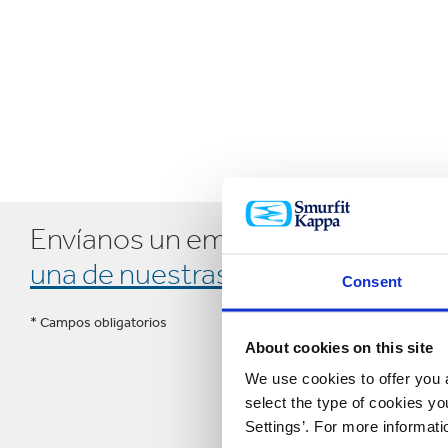
Envíanos un email o
contacta con
una de nuestras plantas
Consent
* Campos obligatorios
About cookies on this site
We use cookies to offer you a
select the type of cookies y
Settings’. For more informat