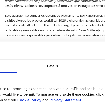
ofrecer alternativas responsables y sostenibles que contribuyan al de
Jesús Rivas, Business Development & Innovation Manager de Smurf
Este galardón se suma a los obtenidos previamente por PanelBuffer, inc
distribución de los propios WorldStar 2026 o el premio nacional Lider
parte de la iniciativa Better Planet Packaging, el programa global de 
reciclables y renovables en toda la cadena de valor. PanelBuffer ejemp
de soluciones responsables para el sector logístico y de embalaje indu
TU NOMBRE*
Details
PAÍS*
 better browsing experience, analyse site traffic and assist in o
NÚMERO DE
ou would like to permit. To manage or disable these cookies clic
TELÉFONO*
ion see our
Cookie Policy
and
Privacy Statement