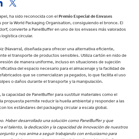
velocidad en todo el mundo.
el hogar
Panadería y pastelería
apel, ha sido reconocida con el
Premio Especial de Envases
s por la World Packaging Organisation, consiguiendo el bronce. El
dorf, convierte a PanelBuffer en uno de los envases más valorados
ogística circular.
iz (Navarra), diseñada para ofrecer una alternativa eficiente,
ante el transporte de productos sensibles. Utiliza cartón en nido de
 presión de manera uniforme, incluso en situaciones de sujeción
ificativa del espacio necesario para el almacenaje y la facilidad de
fabricados que se comercializan ya pegados, lo que facilita el uso
olpes o daños durante el transporte y la manipulación.
, la capacidad de PanelBuffer para sustituir materiales como el
la propuesta permite reducir la huella ambiental y responder a las
n los estándares del packaging circular a escala global.
po. Haber desarrollado una solución como PanelBuffer y que
 el talento, la dedicación y la capacidad de innovación de nuestros
onjunto y nos anima a seguir trabajando con entusiasmo para