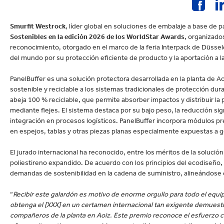
Sostenible.
lectrónica
Droguería y Limpieza d
Smurfit Westrock
, líder global en soluciones de embalaje a base de p
Sostenibles en la edición 2026 de los WorldStar Awards
, organizado
reconocimiento, otorgado en el marco de la feria Interpack de Düssel
del mundo por su protección eficiente de producto y la aportación a la l
PanelBuffer es una solución protectora desarrollada en la planta de Ao
sostenible y reciclable a los sistemas tradicionales de protección dur
abeja 100 % reciclable, que permite absorber impactos y distribuir la
mediante flejes. El sistema destaca por su bajo peso, la reducción sign
integración en procesos logísticos. PanelBuffer incorpora módulos pre
en espejos, tablas y otras piezas planas especialmente expuestas a g
El jurado internacional ha reconocido, entre los méritos de la solución
poliestireno expandido. De acuerdo con los principios del ecodiseño, 
demandas de sostenibilidad en la cadena de suministro, alineándose co
“
Recibir este galardón es motivo de enorme orgullo para todo el equi
obtenga el [XXX] en un certamen internacional tan exigente demuestra
compañeros de la planta en Aoiz. Este premio reconoce el esfuerzo c