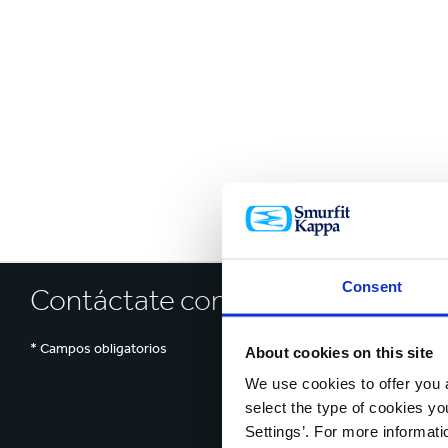
Reciclaje
e
Consent
Contáctate con nosotros hoy
* Campos obligatorios
About cookies on this site
We use cookies to offer you a
select the type of cookies y
Settings’. For more informat