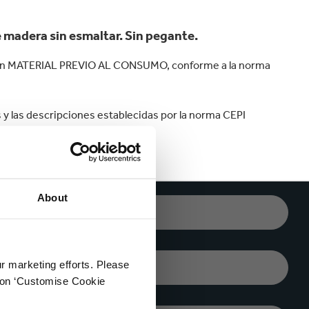
velocidad en todo el mundo.
plástico
Tabaco
e madera sin esmaltar. Sin pegante.
con MATERIAL PREVIO AL CONSUMO, conforme a la norma
 y las descripciones establecidas por la norma CEPI
About
CORREO
ELECTRÓNICO*
ur marketing efforts. Please
CIUDAD*
k on ‘Customise Cookie