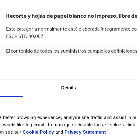
Commerce
Productos de caucho y 
Recorte y hojas de papel blanco no impreso, libre d
Esta categoría normalmente está elaborada íntegramente 
FSC® STD 40.007.
El contenido de todos los suministros cumple las definiciones
EN643.
Details
NOMBRE*
 better browsing experience, analyse site traffic and assist in o
PAÍS*
ou would like to permit. To manage or disable these cookies clic
ion see our
Cookie Policy
and
Privacy Statement