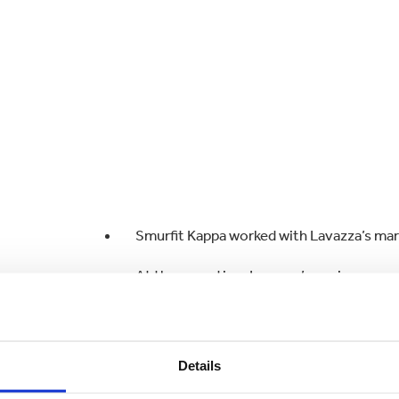
Smurfit Kappa worked with Lavazza’s mar
At the same time Lavazza’s engineers a
develop the automated packing line
Lavazza was able to launch its new coffee
months
Details