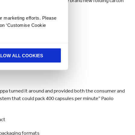
requested and can run the three brand new folding carton
f ready wraparound formats
ur marketing efforts. Please
k on ‘Customise Cookie
LLOW ALL COOKIES
appa turned it around and provided both the consumer and
system that could pack 400 capsules per minute” Paolo
uct
w packaging formats