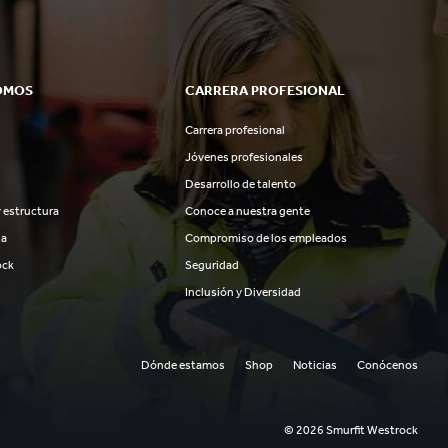
OMOS
CARRERA PROFESIONAL
Carrera profesional
Jóvenes profesionales
Desarrollo de talento
 estructura
Conoce a nuestra gente
ia
Compromiso de los empleados
ock
Seguridad
Inclusión y Diversidad
Dónde estamos
Shop
Noticias
Conócenos
© 2026 Smurfit Westrock