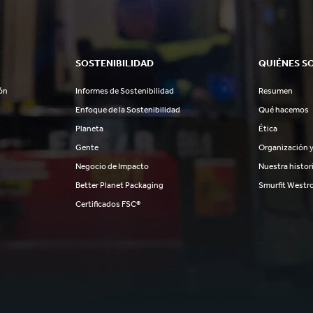
SOSTENIBILIDAD
QUIÉNES S
ón
Informes de Sostenibilidad
Resumen
Enfoque de la Sostenibilidad
Qué hacemos
Planeta
Ética
Gente
Organización y
Negocio de Impacto
Nuestra histor
Better Planet Packaging
Smurfit Westr
Certificados FSC®