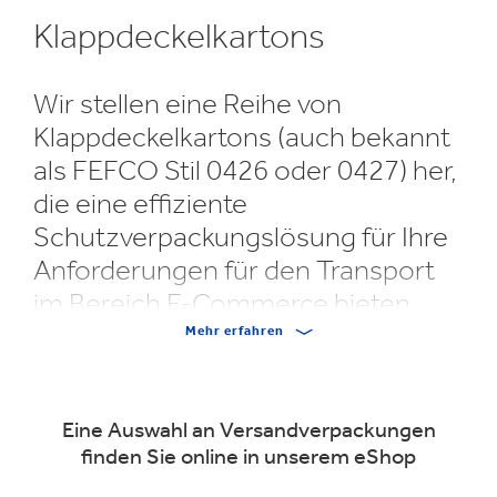
Klappdeckelkartons
Wir stellen eine Reihe von
Klappdeckelkartons (auch bekannt
als FEFCO Stil 0426 oder 0427) her,
die eine effiziente
Schutzverpackungslösung für Ihre
Anforderungen für den Transport
im Bereich E-Commerce bieten.
Mehr erfahren
Postpakete mit Klappdeckel werden flach geliefert, so
dass sie problemlos gelagert werden können. Aufgrund
des Klappdeckels und der Stecklaschen lassen sie sich
Eine Auswahl an Versandverpackungen
schnell und einfach zusammenbauen. Da die
finden Sie online in unserem eShop
Klappdeckelkartons selbstverschließend sind, ist nur
ein Sicherheitsverschluss erforderlich, um den Schutz