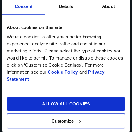
(SIOC) oder Prep-Free Packaging (PFP) Tests
Consent
Details
About
LAND*
anbieten, um die Reduzierung von Schäden zu
Übersetzt mit www.DeepL.com/Translator
gewährleisten. Smurfit Kappa EU ist auch ein
(kostenlose Version)
offizieller Teilnehmer des Amazon Packaging
About cookies on this site
Support and Supplier Network (APASS)
We use cookies to offer you a better browsing
TELEFONNUMMER
experience, analyse site traffic and assist in our
marketing efforts. Please select the type of cookies you
would like to permit. To manage or disable these cookies
click on ‘Customise Cookie Settings’. For more
IHRE E-MAIL-ADRESSE*
information see our
Cookie Policy
and
Privacy
Statement
STADT*
ALLOW ALL COOKIES
Customize