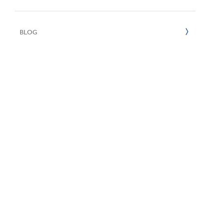
Reciclaje
e
2022
BLOG
2021
2020
2019
2018
2017