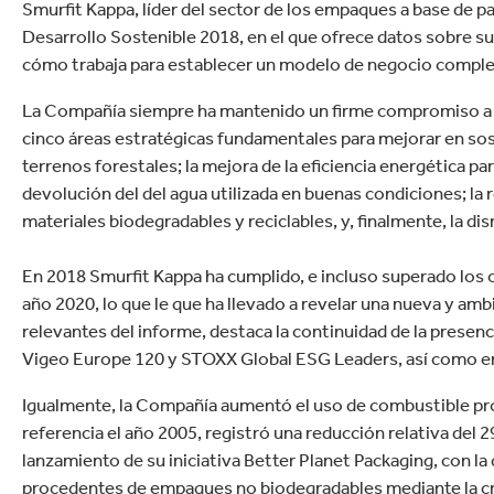
Commerce
Smurfit Kappa, líder del sector de los empaques a base de p
Productos de caucho y 
Desarrollo Sostenible 2018, en el que ofrece datos sobre s
cómo trabaja para establecer un modelo de negocio comple
La Compañía siempre ha mantenido un firme compromiso a lar
cinco áreas estratégicas fundamentales para mejorar en sost
terrenos forestales; la mejora de la eficiencia energética pa
devolución del del agua utilizada en buenas condiciones; la
materiales biodegradables y reciclables, y, finalmente, la dis
En 2018 Smurfit Kappa ha cumplido, e incluso superado los o
año 2020, lo que le que ha llevado a revelar una nueva y am
relevantes del informe, destaca la continuidad de la prese
Vigeo Europe 120 y STOXX Global ESG Leaders, así como en e
Igualmente, la Compañía aumentó el uso de combustible p
referencia el año 2005, registró una reducción relativa del
lanzamiento de su iniciativa Better Planet Packaging, con la
procedentes de empaques no biodegradables mediante la cre