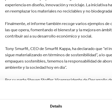
experiencia en diseño, innovación y reciclaje. La iniciativa
en reemplazar los materiales no reciclables y no biodegrad
Finalmente, el informe también recoge varios ejemplos de
las que opera, fomentando el bienestar y la mejora en ámbit
contribuir así a su desarrollo económico y social.
Tony Smurfit, CEO de Smurfit Kappa, ha declarado que “el 
sigue materializando en términos de sostenibilidad”, a lo que
empaques sostenibles, tenemos la responsabilidad de aborda
ambiente y la sociedad hoy en día”.
Por su parte Steven Stoffer, Vicepresidente de Desarrollo de 
nuestra transparencia y demuestra el compromiso de Smurf
Desarrollo Sostenible de la ONU para 2030”.
Stoffer declaró además que “a ojos de Smurfit Kappa, la sost
Details
cambio climático y la reducción de las ineficiencias. Para 