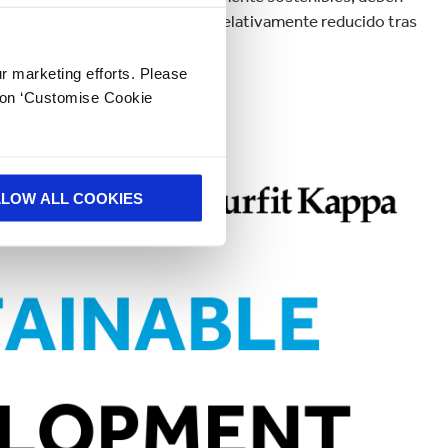
ables en un periodo de tiempo relativamente reducido tras
ición idónea para ello”.
ur marketing efforts. Please
k on ‘Customise Cookie
ble de 2018.
LLOW ALL COOKIES