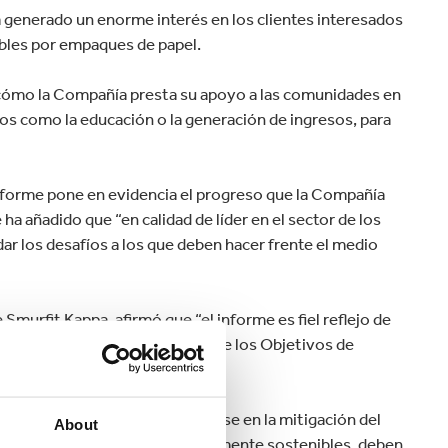
 ha generado un enorme interés en los clientes interesados
ables por empaques de papel.
 cómo la Compañía presta su apoyo a las comunidades en
os como la educación o la generación de ingresos, para
informe pone en evidencia el progreso que la Compañía
 ha añadido que “en calidad de líder en el sector de los
r los desafíos a los que deben hacer frente el medio
Smurfit Kappa, afirmó que “el informe es fiel reflejo de
it Kappa con el cumplimiento de los Objetivos de
enibilidad no solo debe centrarse en la mitigación del
About
lograr que los empaques sean realmente sostenibles, deben