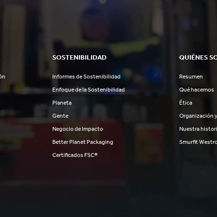
SOSTENIBILIDAD
QUIÉNES S
ón
Informes de Sostenibilidad
Resumen
Enfoque de la Sostenibilidad
Qué hacemos
Planeta
Ética
Gente
Organización y
Negocio de Impacto
Nuestra histor
Better Planet Packaging
Smurfit Westr
Certificados FSC®