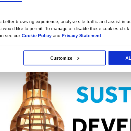
producirse y diseñarse de forma sostenible y ser biodegrad
múltiples usos. El empaque de papel se encuentra en una pos
 better browsing experience, analyse site traffic and assist in o
ou would like to permit. To manage or disable these cookies clic
Haga clic aquí para acceder al Informe de Desarrollo Sosteni
ion see our
Cookie Policy
and
Privacy Statement
Customize
A