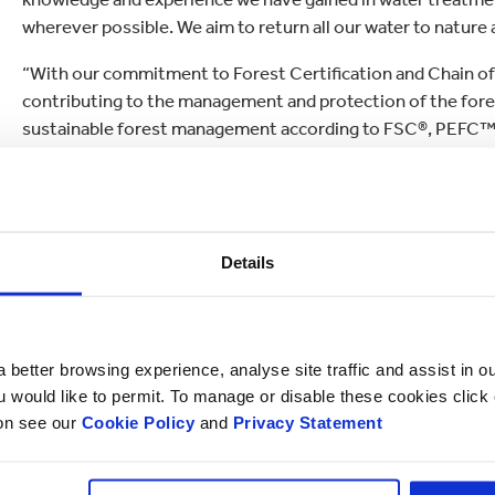
wherever possible. We aim to return all our water to nature a
“With our commitment to Forest Certification and Chain of 
contributing to the management and protection of the fores
sustainable forest management according to FSC®, PEFC™ a
nature’s very important water manager.”
Water is one of the five key sustainability areas for Smurf
People. More information on these five key areas can be fo
Details
 better browsing experience, analyse site traffic and assist in o
ou would like to permit. To manage or disable these cookies clic
ion see our
Cookie Policy
and
Privacy Statement