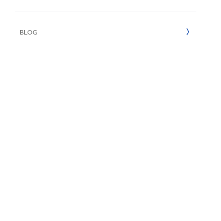
Reciclaje
e
2022
BLOG
2021
2020
2019
2018
2017