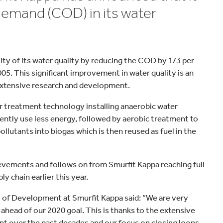
velocidad en todo el mundo.
plástico
Tabaco
demand (COD) in its water
ty of its water quality by reducing the COD by 1/3 per
5. This significant improvement in water quality is an
 extensive research and development.
er treatment technology installing anaerobic water
ntly use less energy, followed by aerobic treatment to
lutants into biogas which is then reused as fuel in the
chievements and follows on from Smurfit Kappa reaching full
ly chain earlier this year.
VP of Development at Smurfit Kappa said: “We are very
ahead of our 2020 goal. This is thanks to the extensive
t over the past decades and our focus on closing loops