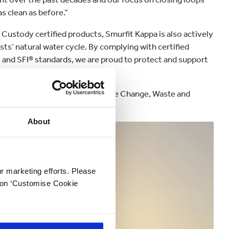
s clean as before.”
Custody certified products, Smurfit Kappa is also actively
ts’ natural water cycle. By complying with certified
nd SFI® standards, we are proud to protect and support
it Kappa along with Forest, Climate Change, Waste and
und
here
.
About
ur marketing efforts. Please
k on ‘Customise Cookie