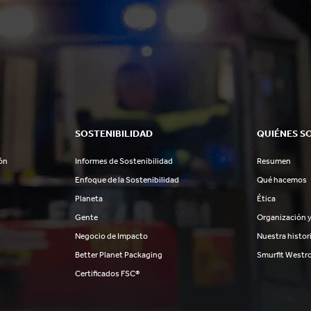
SOSTENIBILIDAD
QUIÉNES S
ón
Informes de Sostenibilidad
Resumen
Enfoque de la Sostenibilidad
Qué hacemos
Planeta
Ética
Gente
Organización y
Negocio de Impacto
Nuestra histor
Better Planet Packaging
Smurfit Westr
Certificados FSC®