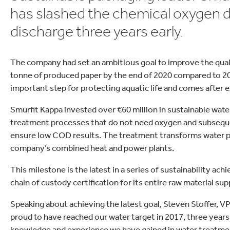
Commerce
Productos de caucho y 
has slashed the chemical oxygen 
discharge three years early.
The company had set an ambitious goal to improve the quali
tonne of produced paper by the end of 2020 compared to 200
important step for protecting aquatic life and comes after
Smurfit Kappa invested over €60 million in sustainable wat
treatment processes that do not need oxygen and subseque
ensure low COD results. The treatment transforms water pol
company’s combined heat and power plants.
This milestone is the latest in a series of sustainability a
chain of custody certification for its entire raw material supp
Speaking about achieving the latest goal, Steven Stoffer, 
proud to have reached our water target in 2017, three years 
knowledge and experience we have gained in water treatmen