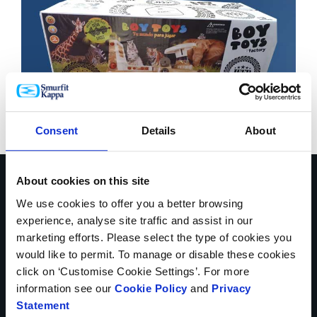
Consent
Details
About
About cookies on this site
Talk to our experts about
We use cookies to offer you a better browsing
experience, analyse site traffic and assist in our
how we can help you
marketing efforts. Please select the type of cookies you
would like to permit. To manage or disable these cookies
make the change to
click on ‘Customise Cookie Settings’. For more
Better Planet Packaging
information see our
Cookie Policy
and
Privacy
Statement