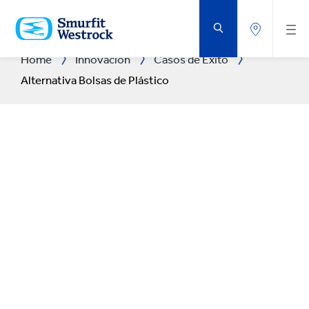
SALTAR
AL
CONTENIDO
PRINCIPAL
Home
Innovación
Casos de Éxito
Alternativa Bolsas de Plástico