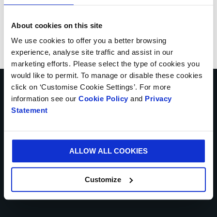
About cookies on this site
We use cookies to offer you a better browsing
experience, analyse site traffic and assist in our
marketing efforts. Please select the type of cookies you
would like to permit. To manage or disable these cookies
click on ‘Customise Cookie Settings’. For more
information see our
Cookie Policy
and
Privacy
Statement
BRECHTEL COOX, PACKAGING ENGINEER BIJ SCANIA
“Smurfit Kappa heeft ons een
ingenieuze oplossing kunnen
ALLOW ALL COOKIES
bieden die al onze
Customize
verwachtingen overtrof.”