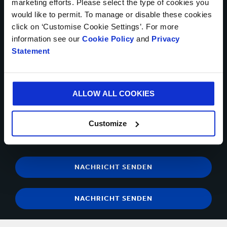
marketing efforts. Please select the type of cookies you
would like to permit. To manage or disable these cookies
Bis zu 5Dateien können hochgeladen werden. Maximal (5MB)
click on ‘Customise Cookie Settings’. For more
pro Datei
information see our
Cookie Policy
and
Privacy
Statement
Ja, ich möchte Updates von Smurfit Kappa erhalten und
akzeptiere den Inhalt der
Datenschutzerklärung
.
Sie können sich jederzeit über den Abmeldelink in der
ALLOW ALL COOKIES
Kommunikations-E-Mail abmelden.Sie haben jederzeit das
Recht, der Verarbeitung Ihrer personenbezogenen Daten zu
Customize
Direktmarketingzwecken zu widersprechen,
indem Sie sich an
uns wenden