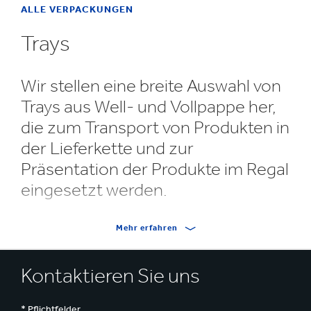
ALLE VERPACKUNGEN
Trays
Wir stellen eine breite Auswahl von
Trays aus Well- und Vollpappe her,
die zum Transport von Produkten in
der Lieferkette und zur
Präsentation der Produkte im Regal
eingesetzt werden.
Die Trays werden gemäß Ihren Anforderungen
Mehr erfahren
entwickelt und können für manuelle,
halbautomatisierte oder automatisierte
Kontaktieren Sie uns
Verpackungsstraßen modifiziert werden.
Auf den Trays
werden Ihre Produkte gruppiert
,
sodass sie einfacher
gehandhabt werden können. Zudem bieten sie
* Pflichtfelder