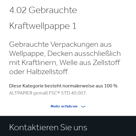
4.02 Gebrauchte
Kraftwellpappe 1
Gebrauchte Verpackungen aus
Wellpappe, Decken ausschließlich
mit Kraftlinern, Welle aus Zellstoff
oder Halbzellstoff.
Diese Kategorie besteht normalerweise aus 100 %
ALTPAPIER gemäß FSC® STD 40.007.
Der Inhalt aller Lieferungen entspricht den Definitionen
Mehr erfahren
und Beschreibungen der Norm CEPI EN643.
Kontaktieren Sie uns