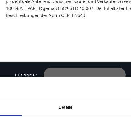
prozentuale Anteile ist zwischen Käufer und Verkäufer zu v
ielfalt
lektronik
Industrieprodukte
100 % ALTPAPIER gemäß FSC® STD 40.007. Der Inhalt aller Li
Beschreibungen der Norm CEPI EN643.
IHR NAME*
LAND*
Details
TELEFONNUMMER