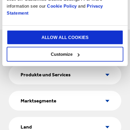
Supply Chain Effizienz
information see our
Cookie Policy
and
Privacy
maximieren
Statement
ALLOW ALL COOKIES
Customize
Produkte
und
Produkte und Services
Services
Marktsegmente
Marktsegmente
Land
Land