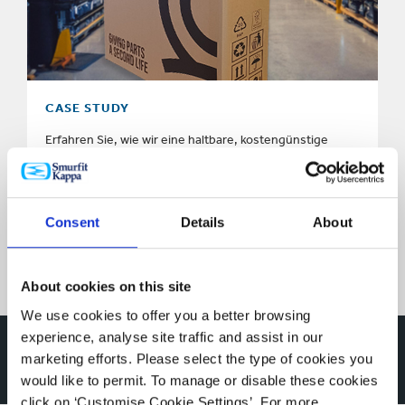
CASE STUDY
Erfahren Sie, wie wir eine haltbare, kostengünstige
Verpackung für Ovoko entwickelten, ein E-Commerce-
Unternehmen, das auf Autoteile spezialisiert ist.
Consent
Details
About
ALLE FALLSTUDIEN IM ÜBERBLICK
About cookies on this site
We use cookies to offer you a better browsing
experience, analyse site traffic and assist in our
Wie Verpackungen die
marketing efforts. Please select the type of cookies you
would like to permit. To manage or disable these cookies
click on ‘Customise Cookie Settings’. For more