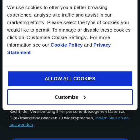
We use cookies to offer you a better browsing
experience, analyse site traffic and assist in our
Daten Upload
marketing efforts. Please select the type of cookies you
would like to permit. To manage or disable these cookies
click on ‘Customise Cookie Settings’. For more
information see our
Cookie Policy
and
Privacy
Statement
Bis zu 5Dateien können hochgeladen werden. Maximal (5MB)
pro Datei
Ja, ich möchte Updates von Smurfit Kappa erhalten und
ALLOW ALL COOKIES
akzeptiere den Inhalt der
Datenschutzerklärung
.
Customize
Sie können sich jederzeit über den Abmeldelink in der
Kommunikations-E-Mail abmelden.Sie haben jederzeit das
Recht, der Verarbeitung Ihrer personenbezogenen Daten zu
Direktmarketingzwecken zu widersprechen,
indem Sie sich an
uns wenden