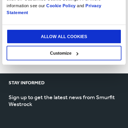
information see our
Cookie Policy
and
Privacy
Statement
Um mehr über Smurfit Westrock zu erfahren,
besuchen Sie
www.smurfitwestrock.com
ALLOW ALL COOKIES
BESUCHEN SIE SMURFITWESTROCK.COM
Customize
STAY INFORMED
Sign up to get the latest news from Smurfit
Westrock