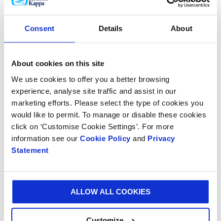
unterschiedlichen Wellensorten erhältlich, die je nach
Anforderung ausgewählt werden. Die S-Welle von
Smurfit Westrock zeichnet sich im Vergleich zur B-
Consent
Details
About
Welle durch eine geringere Kaliberstärke aus – sie ist
kompakter, aber trotzdem nahezu gleich stabil. Dank
des Wechsels auf die S-Welle bei den Deckeln der
About cookies on this site
Verpackungstrays kann Bauck 14 % mehr Ware auf
We use cookies to offer you a better browsing
einer Palette stapeln – und benötigt 32 LKW-
experience, analyse site traffic and assist in our
Ladungen weniger pro Jahr.
marketing efforts. Please select the type of cookies you
Beide Anpassungen führen dazu, dass die Bauck Mühle
would like to permit. To manage or disable these cookies
knapp 30 Tonnen CO2 pro Jahr einspart. Und: Dank
click on ‘Customise Cookie Settings’. For more
des optimierten Verpackungsdesigns konnte die
information see our
Cookie Policy
and
Privacy
Stabilität der Verpackung sogar trotz Wechsel auf
Statement
eine kompaktere Wellensorte um 13 Prozentpunkte
gesteigert werden.
ALLOW ALL COOKIES
Katrin Posch, Nachhaltigkeitsmanagerin bei der Bauck
Mühle, findet: „Die Zusammenarbeit mit Smurfit
Customize