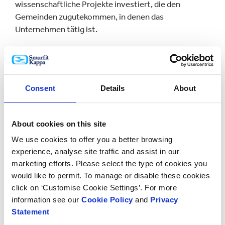
wissenschaftliche Projekte investiert, die den
Gemeinden zugutekommen, in denen das
Unternehmen tätig ist.
Steven Stoffer, Group VP Development bei Smurfit
Kappa, meinte dazu: „Wir freuen uns, wieder in diesem
renommierten Index gelistet zu sein. Nachhaltigkeit
Consent
Details
About
bedeutet für Smurfit Kappa nicht nur die Eindämmung
des Klimawandels und die Reduzierung von Ineffizienz,
sondern auch einen nachhaltigen Umgang mit allen
About cookies on this site
Aspekten unseres Geschäfts. Da immer mehr
We use cookies to offer you a better browsing
Investoren und Fonds ESG-Kriterien in ihre
experience, analyse site traffic and assist in our
Investitionsentscheidungen einbeziehen, ist es für
marketing efforts. Please select the type of cookies you
uns wichtig, hervorragende Ergebnisse im Bereich
would like to permit. To manage or disable these cookies
Nachhaltigkeit zu erzielen. Viele unserer Kunden
click on ‘Customise Cookie Settings’. For more
erwarten auch von ihren Geschäftspartnern ein
information see our
Cookie Policy
and
Privacy
echtes Bekenntnis zu gesellschaftlicher
Statement
Verantwortung, wofür Smurfit Kappa mehrere