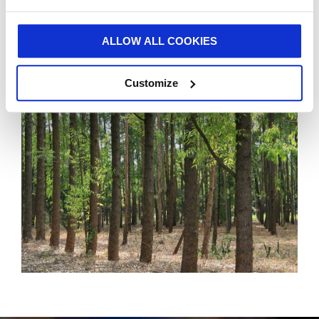
Zuliefererauszeichnungen erhalten hat.“
Smurfit Kappa ist auch in den Investor-Rating-
ALLOW ALL COOKIES
Systemen FTSE4Good, Ethibel und STOXX Global
ESG Leaders gelistet.
Customize