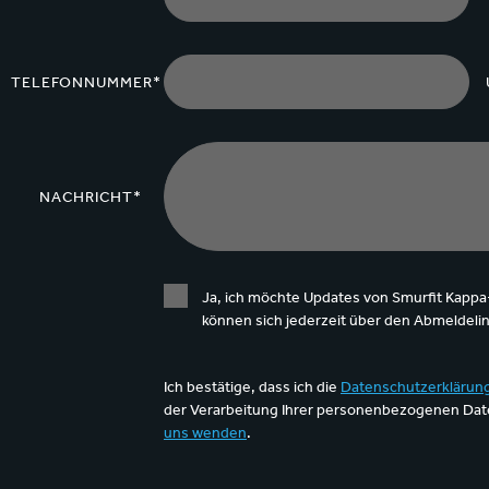
TELEFONNUMMER*
NACHRICHT*
Ja, ich möchte Updates von Smurfit Kappa
können sich jederzeit über den Abmeldeli
Ich bestätige, dass ich die
Datenschutzerklärun
der Verarbeitung Ihrer personenbezogenen Date
uns wenden
.