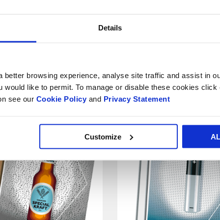
IL VERPACKUNGEN
VOLLPAPPE-BÖGEN
Details
ail Ready
Vollpappe -
kaging
Packaging Boar
Graukarton
 better browsing experience, analyse site traffic and assist in o
ou would like to permit. To manage or disable these cookies clic
ion see our
Cookie Policy
and
Privacy Statement
Customize
A