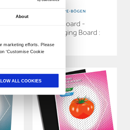
VOLLPAPPE-BÖGEN
About
Solid Board -
d :
Packaging Board :
White
ur marketing efforts. Please
k on ‘Customise Cookie
LLOW ALL COOKIES