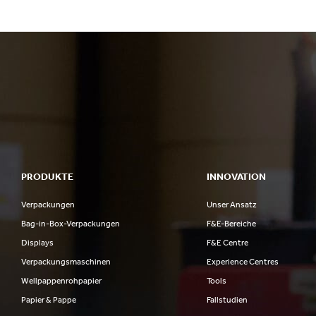
PRODUKTE
INNOVATION
Verpackungen
Unser Ansatz
Bag-in-Box-Verpackungen
F&E-Bereiche
Displays
F&E Centre
Verpackungsmaschinen
Experience Centres
Wellpappenrohpapier
Tools
Papier & Pappe
Fallstudien