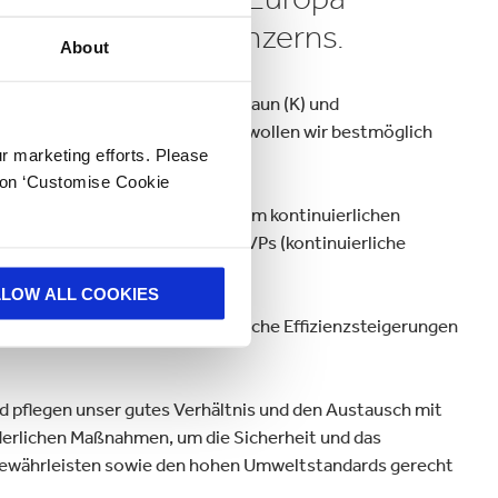
urfit Westrock Konzerns.
About
pperohpapieren, KRAFTLINER braun (K) und
uktqualität und Produktivität wollen wir bestmöglich
ur marketing efforts. Please
k on ‘Customise Cookie
erinnen und Mitarbeiter und zum kontinuierlichen
nnen und Mitarbeiter über 800 KVPs (kontinuierliche
LLOW ALL COOKIES
ten Ressourcen und kontinuierliche Effizienzsteigerungen
d pflegen unser gutes Verhältnis und den Austausch mit
rderlichen Maßnahmen, um die Sicherheit und das
 gewährleisten sowie den hohen Umweltstandards gerecht