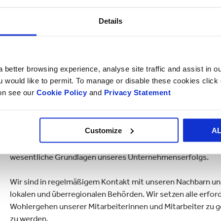
Standorte des weltweit tätigen Sm
Details
Wir haben uns auf die Erzeugung von hochwertigen Wellpa
DECKENPAPIER (TDP), spezialisiert. Mit unserer hohen Prod
 better browsing experience, analyse site traffic and assist in o
den Kundenanforderungen entsprechen.
ou would like to permit. To manage or disable these cookies clic
ion see our
Cookie Policy
and
Privacy Statement
Wir bekennen uns zur Eigenverantwortung unserer Mitarbeit
Verbesserungsprozess. Jährlich liefern unsere Mitarbeiteri
Verbesserungsvorschläge).
Customize
A
Für uns bilden ein sparsamer Umgang mit den uns anvertrau
wesentliche Grundlagen unseres Unternehmenserfolgs.
Wir sind in regelmäßigem Kontakt mit unseren Nachbarn un
lokalen und überregionalen Behörden. Wir setzen alle erfo
Wohlergehen unserer Mitarbeiterinnen und Mitarbeiter zu
zu werden.