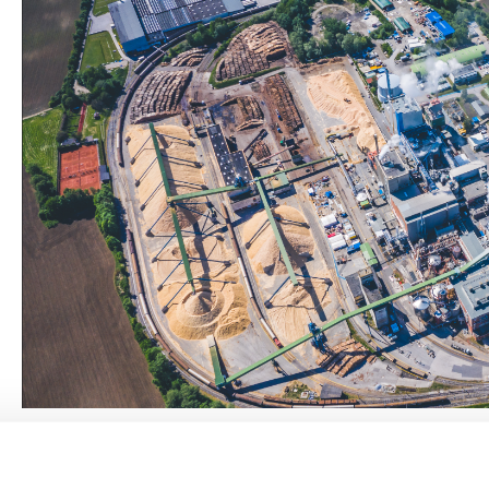
ielfalt
lektronik
Industrieprodukte
Smurfit Westrock Nettingsdorf ist