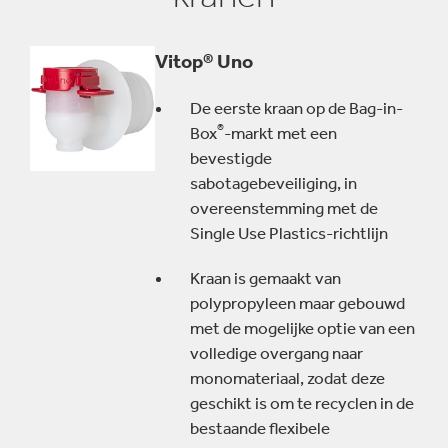
prestaties van de Vitop® kraan. Aan de verpakking
verbonden via de giettuit, biedt de Vitop® kraan ideale
Vitop® Uno
houdbaarheid voor het product, zowel voor als na
openen.
De eerste kraan op de Bag-in-
®
Box
-markt met een
Hij bewijs zijn goede prestaties onder alle
bevestigde
omstandigheden, "de kraan die nooit lekt" is uitermate
sabotagebeveiliging, in
betrouwbaar, met een lekpercentage van minder dan 1
overeenstemming met de
op 50 miljoen sinds zijn lancering.
Single Use Plastics-richtlijn
De Vitop® kraan is ook beschikbaar in een compacte
Kraan is gemaakt van
versie, met dezelfde technologie en hetzelfde
polypropyleen maar gebouwd
kwaliteitsniveau.
met de mogelijke optie van een
volledige overgang naar
monomateriaal, zodat deze
geschikt is om te recyclen in de
bestaande flexibele