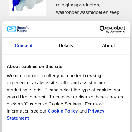
reinigingsproducten,
waaronder wasmiddel en zeep
Een versterkte structuur, zeer
goed bestand tegen agressieve
componenten
Consent
Details
About
Perfect voor gebruik door de
eindconsument of als
About cookies on this site
navuloplossing
We use cookies to offer you a better browsing
experience, analyse site traffic and assist in our
Vitop® Aseptic
marketing efforts. Please select the type of cookies you
would like to permit. To manage or disable these cookies
Ontwikkeld voor zuivel,
click on ‘Customise Cookie Settings’. For more
vloeibaar ei en ander
information see our
Cookie Policy
and
Privacy
industrieel gebruik
Statement
Aseptische of schone