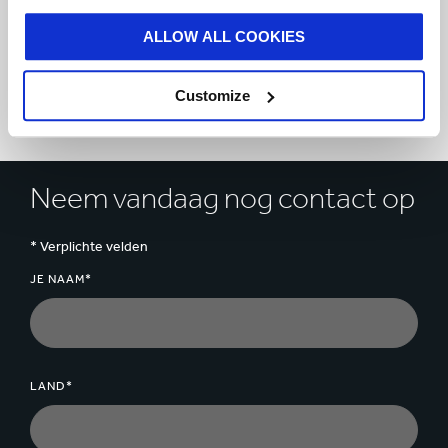
toepassing
ALLOW ALL COOKIES
Verkrijgbaar in blauw, geel, rood
of wit
Customize
Neem vandaag nog contact op
* Verplichte velden
JE NAAM*
LAND*