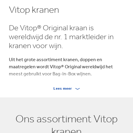
Vitop kranen
De Vitop® Original kraan is
wereldwijd de nr. 1 marktleider in
kranen voor wijn.
Uit het grote assortiment kranen, doppen en
maatregelen wordt Vitop® Original wereldwijd het
meest gebruikt voor Bag-in-Box wijnen.
Dat succes is deels dankzij het feit dat hij ontzettend
Lees meer
eenvoudig te gebruiken is. Ook combineert hij
elegantie en gemak, waardoor hij, dankzij zijn unieke
ontwerp, waarde toevoegt aan Bag-in-Box®.
Ons assortiment Vitop
Onze materialen, technologieën en kwaliteitscontroles
kranen
tijdens het productieproces dragen bij aan de hoge