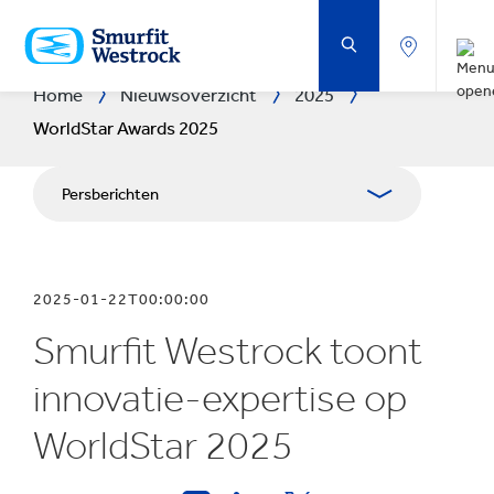
DOORGAAN
NAAR
DE
BELANGRIJKSTE
INHOUD
Home
Nieuwsoverzicht
2025
WorldStar Awards 2025
Persberichten
Publicaties
2025-01-22T00:00:00
Mediabetrekkingen
Smurfit Westrock toont
Blog
innovatie-expertise op
WorldStar 2025