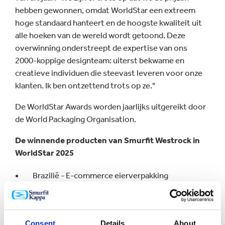
hebben gewonnen, omdat WorldStar een extreem
hoge standaard hanteert en de hoogste kwaliteit uit
alle hoeken van de wereld wordt getoond. Deze
overwinning onderstreept de expertise van ons
2000-koppige designteam: uiterst bekwame en
creatieve individuen die steevast leveren voor onze
klanten. Ik ben ontzettend trots op ze."
De WorldStar Awards worden jaarlijks uitgereikt door
de World Packaging Organisation.
De winnende producten van Smurfit Westrock in
WorldStar 2025
Brazilië - E-commerce eierverpakking
Brazilië - Geventileerde fruitschaal
Tsjechië - Snelle schaal voor versproducten
Consent
Details
About