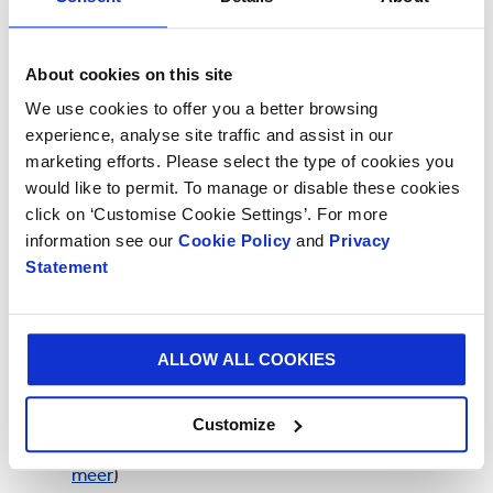
(
Lees meer
)
Tsjechië - Inzetstuk voor verpakking van
About cookies on this site
kinderspeelgoed (
Lees meer
)
We use cookies to offer you a better browsing
experience, analyse site traffic and assist in our
Denemarken - Bag-in-box verpakking voor
marketing efforts. Please select the type of cookies you
schoonmaakmaterialen (
Lees meer
)
would like to permit. To manage or disable these cookies
click on ‘Customise Cookie Settings’. For more
Denemarken - Verpakking voor tropische planten
information see our
Cookie Policy
and
Privacy
Statement
Polen - Point-of-Sale wijn display (
Lees meer
)
Singapore - Verpakking op papierbasis voor
plantaardige maaltijden
ALLOW ALL COOKIES
Spanje -Safe&Green fruit- en groentebakje
Customize
Zweden - Kabeltrommel op papierbasis (
Lees
meer
)