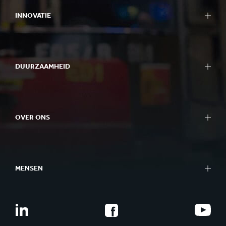
Bag-in-Box verpakkingen
INNOVATIE
Displays
Verpakkingsmachines
Onze benadering van innovatie
Containerboard
R&D gebieden
Papier & karton
DUURZAAMHEID
R&D centra
Recycling
Experience centres
Duurzaamheidsrapport
Tools
Onze benadering van duurzaamheid
Succesverhalen
OVER ONS
Planeet
Mensen
In één oogopslag
Impactvol Ondernemen
Wat we doen
Better Planet Packaging
MENSEN
Ethiek
FSC®-certificaten
Corporate governance
Carrières
Onze geschiedenis
Trainees
Smurfit Westrock
Talent ontwikkeling