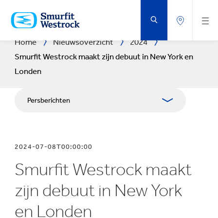
DOORGAAN
NAAR
DE
BELANGRIJKSTE
INHOUD
Home
Nieuwsoverzicht
2024
Smurfit Westrock maakt zijn debuut in New York en
Londen
Persberichten
Publicaties
2024-07-08T00:00:00
Mediabetrekkingen
Smurfit Westrock maakt
Blog
zijn debuut in New York
en Londen