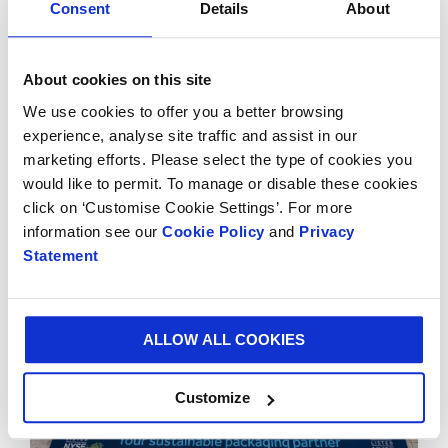
toonaangevende oplossingen, een ongeëvenaard
Consent
Details
About
vermogen om waarde voor onze klanten te bieden",
aldus Ken Bowles, Chief Financial Officer van Smurfit
About cookies on this site
Westrock.
We use cookies to offer you a better browsing
De handel is vandaag om 8:00 uur BST begonnen op
experience, analyse site traffic and assist in our
de LSE en om 9:30 uur EDT op de NYSE na een
marketing efforts. Please select the type of cookies you
belceremonie.
would like to permit. To manage or disable these cookies
click on ‘Customise Cookie Settings’. For more
information see our
Cookie Policy
and
Privacy
Statement
ALLOW ALL COOKIES
Customize