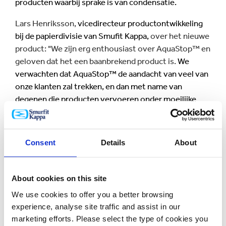
producten waarbij sprake is van condensatie.
Lars Henriksson,
vicedirecteur productontwikkeling
bij de papierdivisie van Smufit Kappa,
over het nieuwe
product: "We zijn erg enthousiast over AquaStop™ en
geloven dat het een baanbrekend product is.
We
verwachten dat AquaStop™ de aandacht van veel van
onze klanten zal trekken, en dan met name van
degenen die producten vervoeren onder moeilijke
omstandigheden. Het zal hen geruststellen te weten
dat hun product zelfs bij blootstelling aan water in
perfecte staat blijft."
Consent
Details
About
"Ons team productontwikkeling heeft
in
samenwerking met onze Spaanse collega's
iets heel
About cookies on this site
bijzonders gecreëerd
dat over hoogwaardige
We use cookies to offer you a better browsing
eigenschappen beschikt en tegelijk 100% recyclebaar
experience, analyse site traffic and assist in our
is."
marketing efforts. Please select the type of cookies you