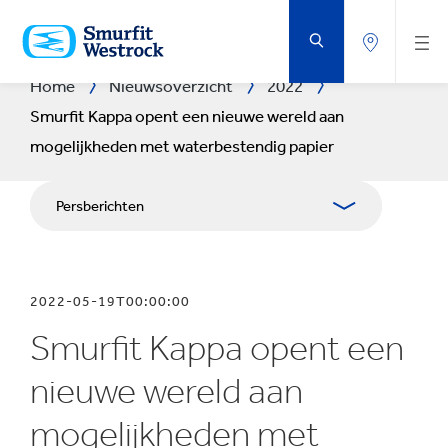
DOORGAAN
NAAR
DE
BELANGRIJKSTE
INHOUD
Home
Nieuwsoverzicht
2022
Smurfit Kappa opent een nieuwe wereld aan
mogelijkheden met waterbestendig papier
Persberichten
Publicaties
2022-05-19T00:00:00
Mediabetrekkingen
Smurfit Kappa opent een
Blog
nieuwe wereld aan
mogelijkheden met