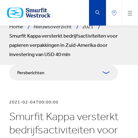
DOORGAAN
NAAR
DE
BELANGRIJKSTE
INHOUD
Home
Nieuwsoverzicht
2021
Smurfit Kappa versterkt bedrijfsactiviteiten voor
papieren verpakkingen in Zuid-Amerika door
investering van USD 40 mln
Persberichten
Publicaties
2021-02-04T00:00:00
Mediabetrekkingen
Smurfit Kappa versterkt
Blog
bedrijfsactiviteiten voor