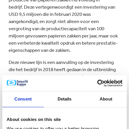
bedrijf. Deze vertegenwoordigt een investering van
USD 9,5 miljoen die in februari 2020 was
aangekondigd, en zorgt niet alleen voor een
vergroting van de productiecapaciteit van 100
miljoen gevouwen papieren zakken per jaar, maar ook
een verbeterde kwaliteit opdruk en betere prestatie-
eigenschappen van de zakken.
Deze nieuwe lijn is een aanvulling op de investering
die het bedrijf in 2018 heeft gedaan in de uitbreiding
van de papierenzakkenfabriek in de Dominicaanse
Republiek ter waarde van USD 10 miljoen. De
capaciteit zal in het tweede kwartaal van 2021 verder
worden uitgebreid door een investering van USD 1
Consent
Details
About
miljoen in de modernisering van de
papierenzakkenfabriek van Smurfit Kappa in San Jose
in Costa Rica. De aankoop van een hypermoderne
About cookies on this site
flexografische printer van het Italiaanse merk Expert
We use cookies to offer you a better browsing