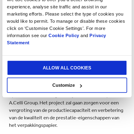
Group zorgt ervoor dat deze fabriek een optimale
experience, analyse site traffic and assist in our
printkwaliteit kan bieden om aan de groeiende vraag
marketing efforts. Please select the type of cookies you
naar grafische opdruk van hoge resolutie te voldoen.
would like to permit. To manage or disable these cookies
click on ‘Customise Cookie Settings’. For more
Voor dit bedrijf, dat beschikt over een eigen
information see our
Cookie Policy
and
Privacy
bosexploitatietak, recyclingsysteem en
Statement
pulpproductie, is de productie van papier van
essentieel belang. Zodoende is er ook een project
gestart voor de modernisering en uitbreiding van één
ALLOW ALL COOKIES
van de papiermachines in de fabriek in Cali in
Colombia. Deze investering van USD 19 miljoen
Customize
wordt gedaan in samenwerking met de wereldwijd
opererende technologiebedrijven Voith Group en
A.Celli Group. Het project zal gaan zorgen voor een
vergroting van de productiecapaciteit en verbetering
van de kwaliteit en de prestatie-eigenschappen van
het verpakkingspapier.