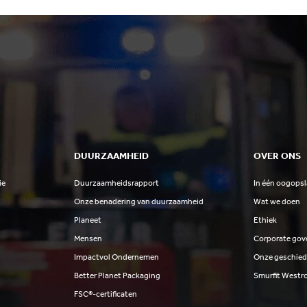
DUURZAAMHEID
OVER ONS
ie
Duurzaamheidsrapport
In één oogops
Onze benadering van duurzaamheid
Wat we doen
Planeet
Ethiek
Mensen
Corporate gov
Impactvol Ondernemen
Onze geschied
Better Planet Packaging
Smurfit Westr
FSC®-certificaten