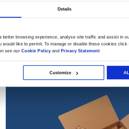
“De op papier gebaseerde Better Planet Packaging oplossing
mogelijkheden van golfkarton en honingraatkarton en biedt 
Details
diepgevroren producten en zelfs voor de
e-commerce sect
De Thermo Box is momenteel verkrijgbaar in verschillende l
 better browsing experience, analyse site traffic and assist in o
ou would like to permit. To manage or disable these cookies clic
LEER MEER OVER THERMOBOX
ion see our
Cookie Policy
and
Privacy Statement
Customize
A