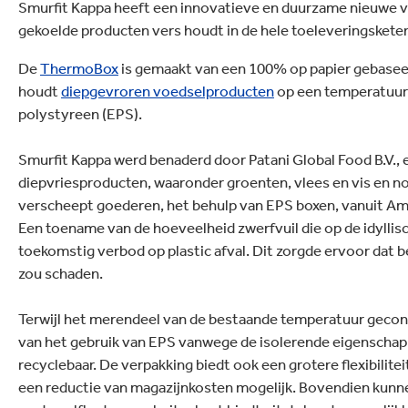
verbeteringen op de werkplek.
lectronica
Smurfit Kappa heeft een innovatieve en duurzame nieuwe v
Huishoudelijke schoo
gekoelde producten vers houdt in de hele toeleveringskete
De
ThermoBox
is gemaakt van een 100% op papier gebase
houdt
diepgevroren voedselproducten
op een temperatuur 
polystyreen (EPS).
Smurfit Kappa werd benaderd door Patani Global Food B.V., 
diepvriesproducten, waaronder groenten, vlees en vis en no
verscheept goederen, het behulp van EPS boxen, vanuit Ams
Een toename van de hoeveelheid zwerfvuil die op de idyllisc
toekomstig verbod op plastic afval. Dit zorgde ervoor dat be
zou schaden.
Terwijl het merendeel van de bestaande temperatuur gecon
van het gebruik van EPS vanwege de isolerende eigenschap
recyclebaar. De verpakking biedt ook een grotere flexibilit
een reductie van magazijnkosten mogelijk. Bovendien kunn