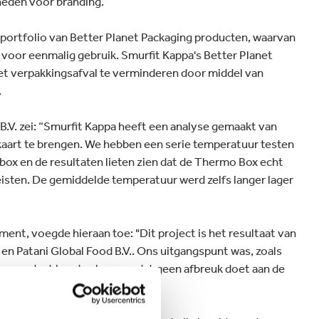
heden voor branding.
 portfolio van Better Planet Packaging producten, waarvan
 voor eenmalig gebruik. Smurfit Kappa's Better Planet
 het verpakkingsafval te verminderen door middel van
.
B.V. zei: “Smurfit Kappa heeft een analyse gemaakt van
 kaart te brengen. We hebben een serie temperatuur testen
ox en de resultaten lieten zien dat de Thermo Box echt
eisten. De gemiddelde temperatuur werd zelfs langer lager
nt, voegde hieraan toe: "Dit project is het resultaat van
 Patani Global Food B.V.. Ons uitgangspunt was, zoals
baar product konden leveren dat geen afbreuk doet aan de