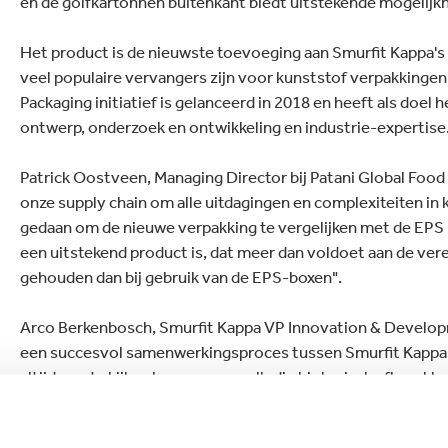
en de golfkartonnen buitenkant biedt uitstekende mogelijk
Het product is de nieuwste toevoeging aan Smurfit Kappa's
veel populaire vervangers zijn voor kunststof verpakkingen
Packaging initiatief is gelanceerd in 2018 en heeft als doel
ontwerp, onderzoek en ontwikkeling en industrie-expertise
Patrick Oostveen, Managing Director bij Patani Global Food 
onze supply chain om alle uitdagingen en complexiteiten in
gedaan om de nieuwe verpakking te vergelijken met de EPS b
een uitstekend product is, dat meer dan voldoet aan de ver
gehouden dan bij gebruik van de EPS-boxen".
Arco Berkenbosch, Smurfit Kappa VP Innovation & Developme
een succesvol samenwerkingsproces tussen Smurfit Kappa en
altijd, om te kijken hoe we een volledig biologisch afbreek
benodigde functionaliteit.