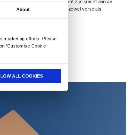
 die we hebben bedacht, ontleent zijn kracht aan de
een aanzienlijk potentieel voor zowel verse als
About
or
.”
anden in Europa.
ur marketing efforts. Please
k on ‘Customise Cookie
LLOW ALL COOKIES