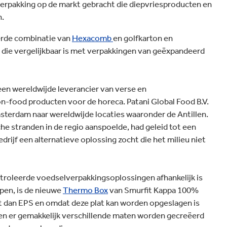
omarmen.
erpakking op de markt gebracht die diepvriesproducten en
nmaakmiddelen
n.
erde combinatie van
Hexacomb
en golfkarton en
die vergelijkbaar is met verpakkingen van geëxpandeerd
een wereldwijde leverancier van verse en
n-food producten voor de horeca. Patani Global Food B.V.
terdam naar wereldwijde locaties waaronder de Antillen.
he stranden in de regio aanspoelde, had geleid tot een
drijf een alternatieve oplossing zocht die het milieu niet
troleerde voedselverpakkingsoplossingen afhankelijk is
pen, is de nieuwe
Thermo Box
van Smurfit Kappa 100%
eit dan EPS en omdat deze plat kan worden opgeslagen is
en er gemakkelijk verschillende maten worden gecreëerd