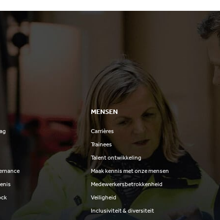
MENSEN
lag
Carrières
Trainees
Talent ontwikkeling
ernance
Maak kennis met onze mensen
enis
Medewerkersbetrokkenheid
ock
Veiligheid
Inclusiviteit & diversiteit