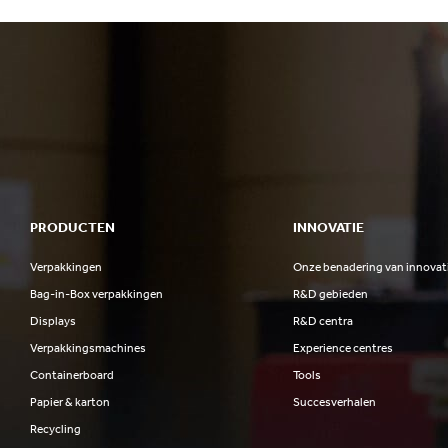
PRODUCTEN
INNOVATIE
Verpakkingen
Onze benadering van innovat
Bag-in-Box verpakkingen
R&D gebieden
Displays
R&D centra
Verpakkingsmachines
Experience centres
Containerboard
Tools
Papier & karton
Succesverhalen
Recycling